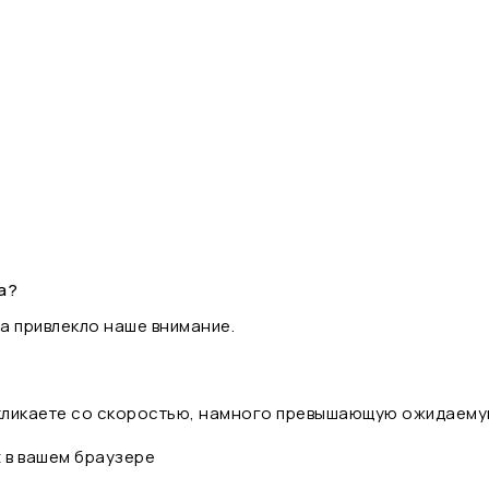
а?
а привлекло наше внимание.
 кликаете со скоростью, намного превышающую ожидаему
t в вашем браузере