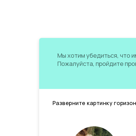
Мы хотим убедиться, что им
Пожалуйста, пройдите пров
Разверните картинку горизо