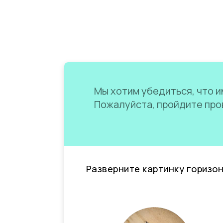
Мы хотим убедиться, что им
Пожалуйста, пройдите пров
Разверните картинку горизо