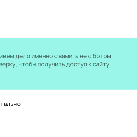
еем дело именно с вами, а не с ботом.
ерку, чтобы получить доступ к сайту.
нтально