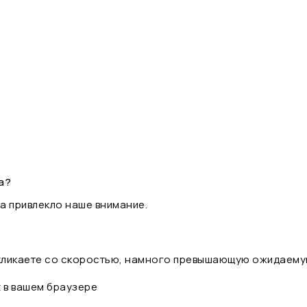
а?
а привлекло наше внимание.
 кликаете со скоростью, намного превышающую ожидаему
t в вашем браузере