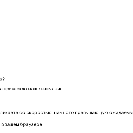
а?
а привлекло наше внимание.
 кликаете со скоростью, намного превышающую ожидаему
t в вашем браузере