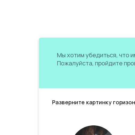
Мы хотим убедиться, что им
Пожалуйста, пройдите пров
Разверните картинку горизо