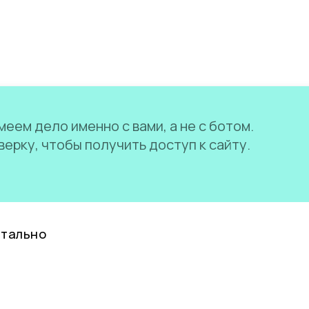
еем дело именно с вами, а не с ботом.
ерку, чтобы получить доступ к сайту.
нтально