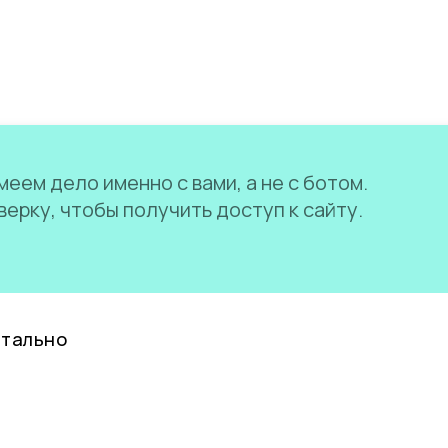
еем дело именно с вами, а не с ботом.
ерку, чтобы получить доступ к сайту.
нтально