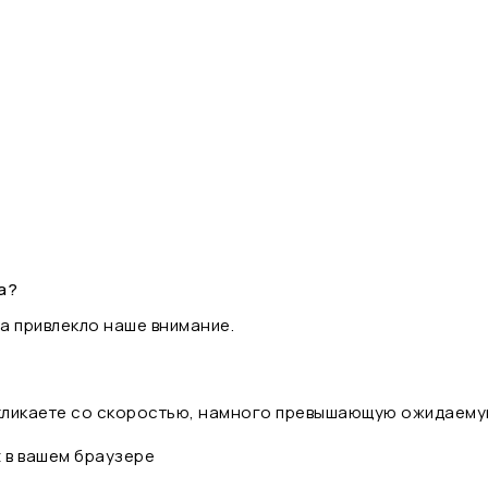
а?
а привлекло наше внимание.
 кликаете со скоростью, намного превышающую ожидаему
t в вашем браузере