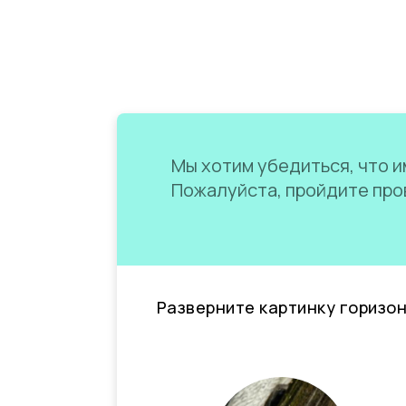
Мы хотим убедиться, что им
Пожалуйста, пройдите пров
Разверните картинку горизо