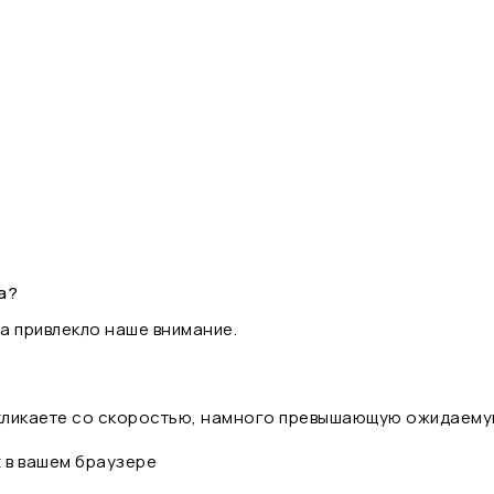
а?
а привлекло наше внимание.
 кликаете со скоростью, намного превышающую ожидаему
t в вашем браузере