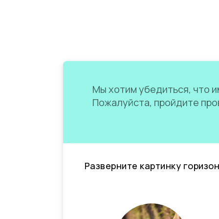
Мы хотим убедиться, что им
Пожалуйста, пройдите пров
Разверните картинку горизо