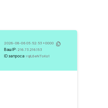
2026-08-06 05:52:53 +0000
Ваш IP:
216.73.216.153
ID запроса:
rqIL6eNToKo1