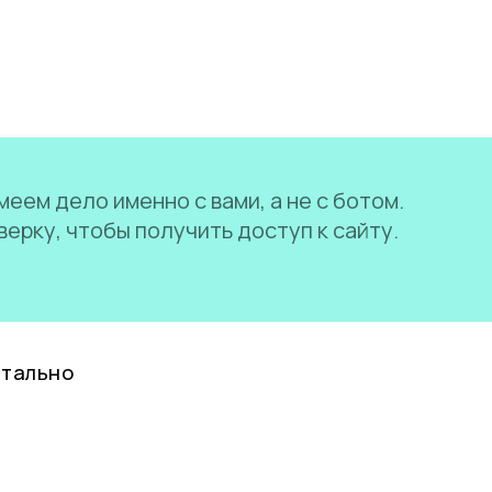
еем дело именно с вами, а не с ботом.
ерку, чтобы получить доступ к сайту.
нтально