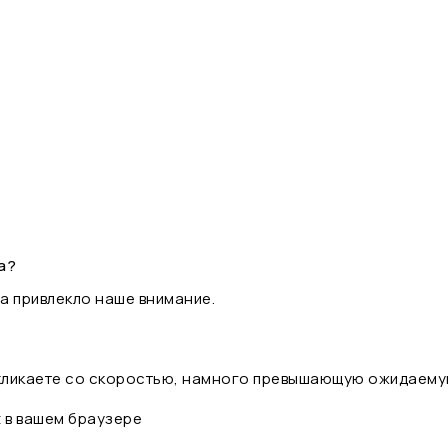
а?
а привлекло наше внимание.
 кликаете со скоростью, намного превышающую ожидаему
t в вашем браузере