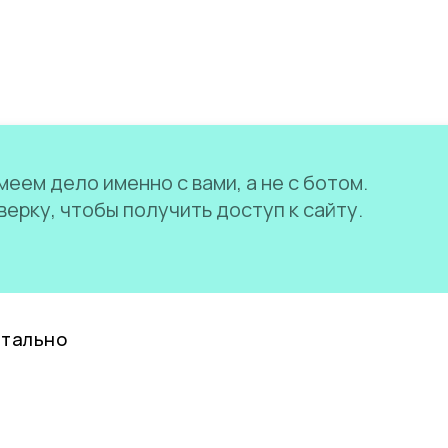
еем дело именно с вами, а не с ботом.
ерку, чтобы получить доступ к сайту.
нтально