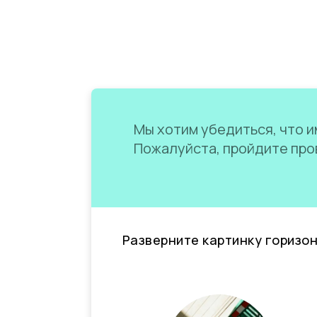
Мы хотим убедиться, что им
Пожалуйста, пройдите пров
Разверните картинку горизо