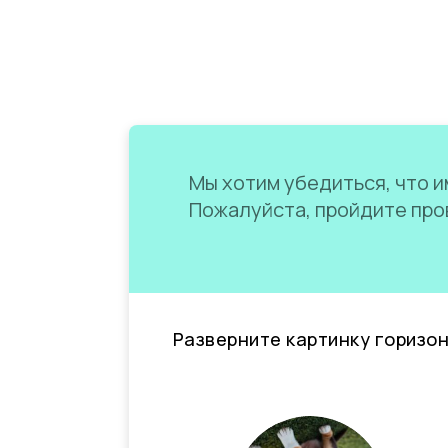
Мы хотим убедиться, что им
Пожалуйста, пройдите пров
Разверните картинку горизо