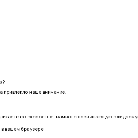
а?
а привлекло наше внимание.
 кликаете со скоростью, намного превышающую ожидаему
t в вашем браузере