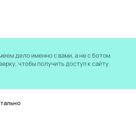
еем дело именно с вами, а не с ботом.
ерку, чтобы получить доступ к сайту.
нтально