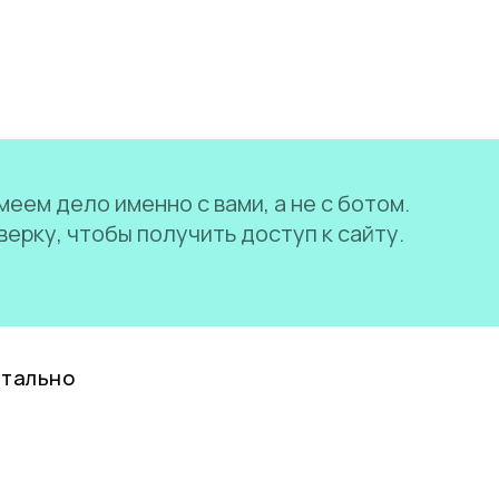
еем дело именно с вами, а не с ботом.
ерку, чтобы получить доступ к сайту.
нтально