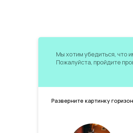
Мы хотим убедиться, что им
Пожалуйста, пройдите пров
Разверните картинку горизо