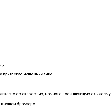
а?
а привлекло наше внимание.
 кликаете со скоростью, намного превышающую ожидаему
t в вашем браузере