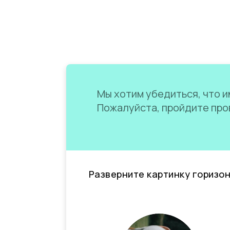
Мы хотим убедиться, что им
Пожалуйста, пройдите пров
Разверните картинку горизо