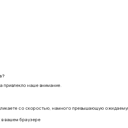
а?
а привлекло наше внимание.
 кликаете со скоростью, намного превышающую ожидаему
t в вашем браузере