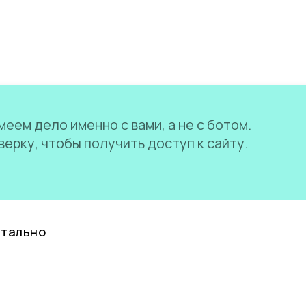
еем дело именно с вами, а не с ботом.
ерку, чтобы получить доступ к сайту.
нтально