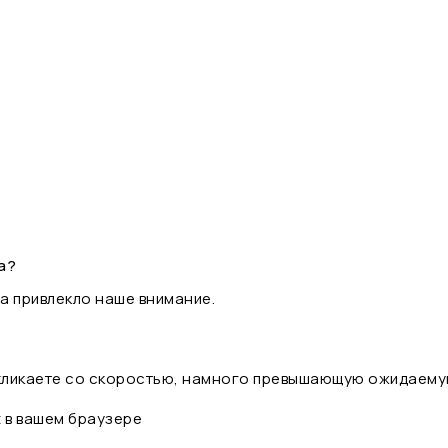
а?
а привлекло наше внимание.
 кликаете со скоростью, намного превышающую ожидаему
t в вашем браузере