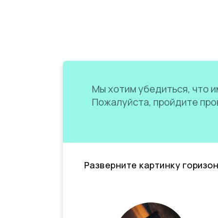
Мы хотим убедиться, что им
Пожалуйста, пройдите пров
Разверните картинку горизо