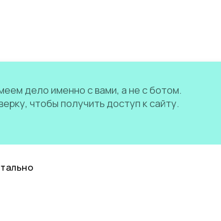
еем дело именно с вами, а не с ботом.
ерку, чтобы получить доступ к сайту.
нтально