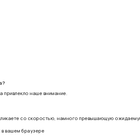
а?
а привлекло наше внимание.
 кликаете со скоростью, намного превышающую ожидаему
t в вашем браузере