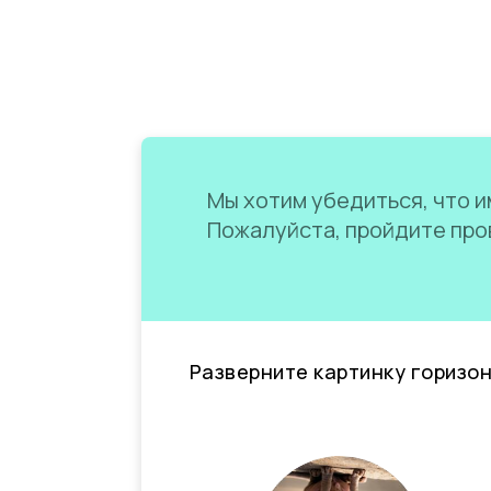
Мы хотим убедиться, что им
Пожалуйста, пройдите пров
Разверните картинку горизо