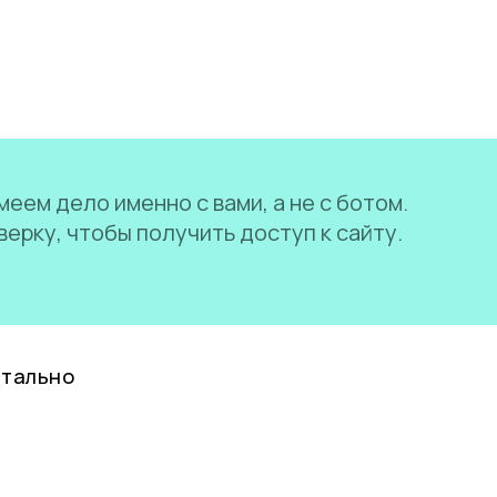
еем дело именно с вами, а не с ботом.
ерку, чтобы получить доступ к сайту.
нтально