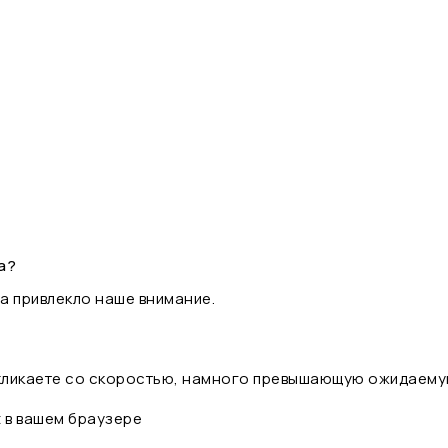
а?
а привлекло наше внимание.
 кликаете со скоростью, намного превышающую ожидаему
t в вашем браузере