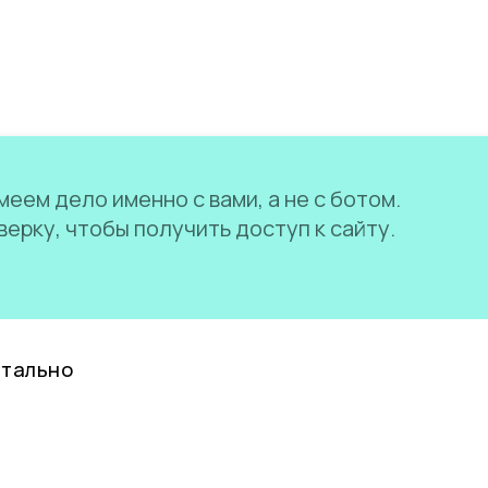
еем дело именно с вами, а не с ботом.
ерку, чтобы получить доступ к сайту.
нтально