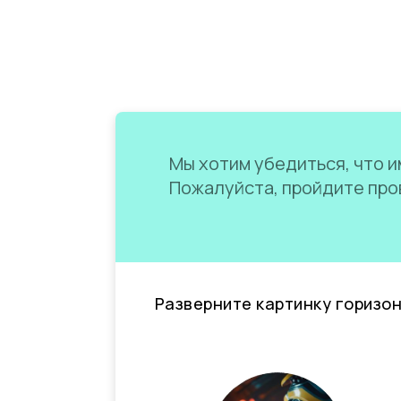
Мы хотим убедиться, что им
Пожалуйста, пройдите пров
Разверните картинку горизо