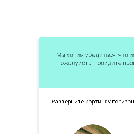
Мы хотим убедиться, что им
Пожалуйста, пройдите пров
Разверните картинку горизо