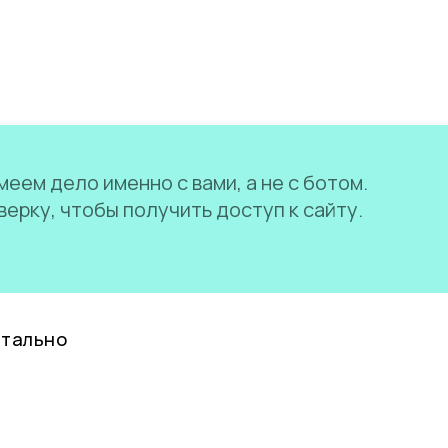
еем дело именно с вами, а не с ботом.
ерку, чтобы получить доступ к сайту.
нтально