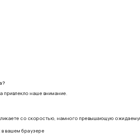
а?
а привлекло наше внимание.
 кликаете со скоростью, намного превышающую ожидаему
t в вашем браузере