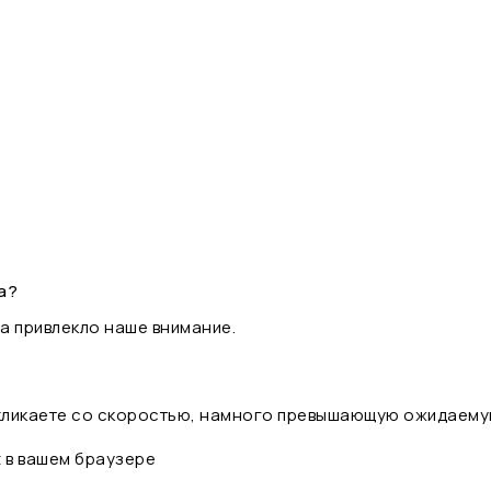
а?
а привлекло наше внимание.
 кликаете со скоростью, намного превышающую ожидаему
t в вашем браузере