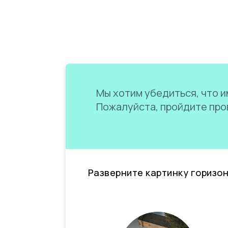
Мы хотим убедиться, что им
Пожалуйста, пройдите пров
Разверните картинку горизо