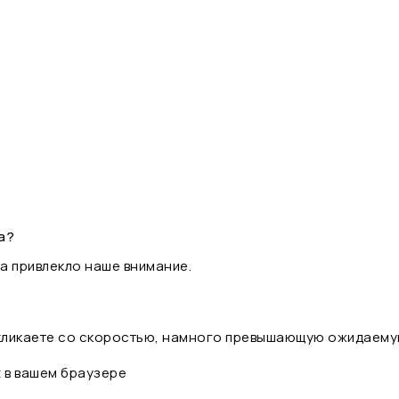
а?
а привлекло наше внимание.
 кликаете со скоростью, намного превышающую ожидаему
t в вашем браузере