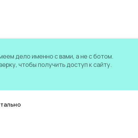
еем дело именно с вами, а не с ботом.
ерку, чтобы получить доступ к сайту.
нтально