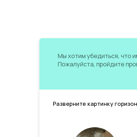
Мы хотим убедиться, что им
Пожалуйста, пройдите пров
Разверните картинку горизо