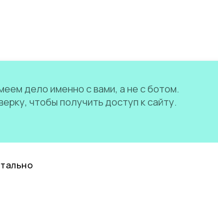
еем дело именно с вами, а не с ботом.
ерку, чтобы получить доступ к сайту.
нтально