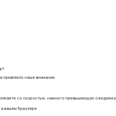
а?
а привлекло наше внимание.
 кликаете со скоростью, намного превышающую ожидаему
t в вашем браузере