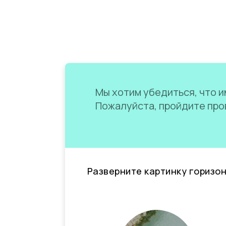
Мы хотим убедиться, что им
Пожалуйста, пройдите пров
Разверните картинку горизо