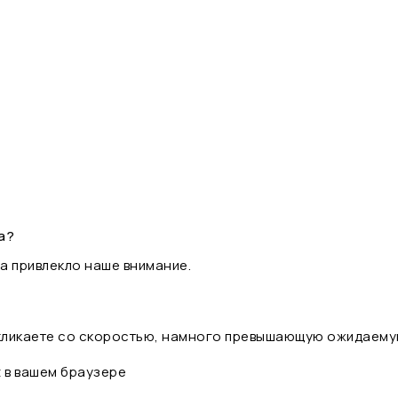
а?
а привлекло наше внимание.
 кликаете со скоростью, намного превышающую ожидаему
t в вашем браузере