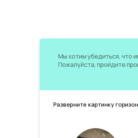
Мы хотим убедиться, что им
Пожалуйста, пройдите пров
Разверните картинку горизо