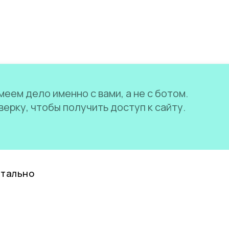
еем дело именно с вами, а не с ботом.
ерку, чтобы получить доступ к сайту.
нтально