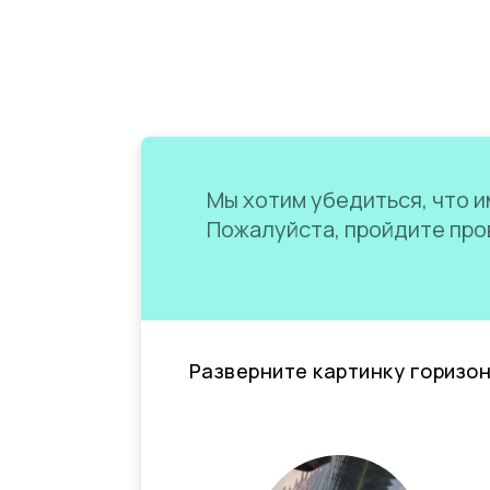
Мы хотим убедиться, что им
Пожалуйста, пройдите пров
Разверните картинку горизо