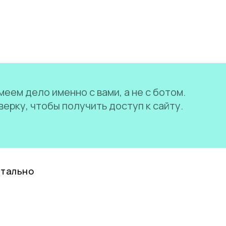
еем дело именно с вами, а не с ботом.
ерку, чтобы получить доступ к сайту.
нтально