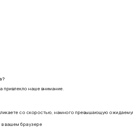
а?
а привлекло наше внимание.
 кликаете со скоростью, намного превышающую ожидаему
t в вашем браузере