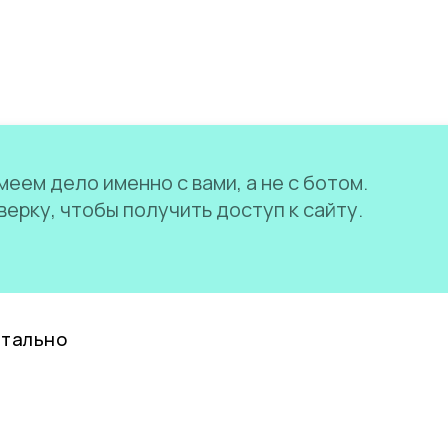
еем дело именно с вами, а не с ботом.
ерку, чтобы получить доступ к сайту.
нтально