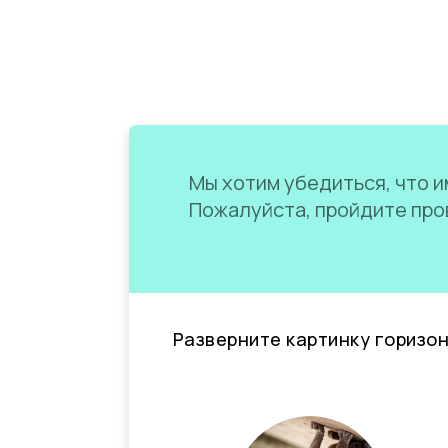
Мы хотим убедиться, что им
Пожалуйста, пройдите пров
Разверните картинку горизо