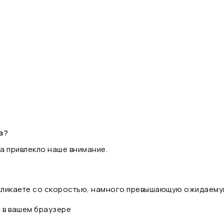
а?
а привлекло наше внимание.
 кликаете со скоростью, намного превышающую ожидаему
t в вашем браузере