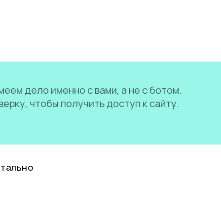
еем дело именно с вами, а не с ботом.
ерку, чтобы получить доступ к сайту.
нтально