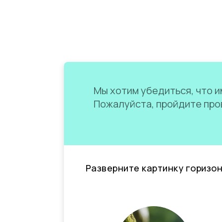
Мы хотим убедиться, что им
Пожалуйста, пройдите пров
Разверните картинку горизо