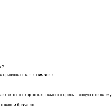
а?
а привлекло наше внимание.
 кликаете со скоростью, намного превышающую ожидаему
t в вашем браузере