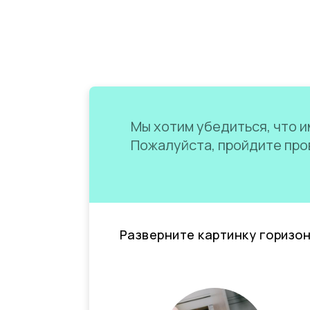
Мы хотим убедиться, что им
Пожалуйста, пройдите пров
Разверните картинку горизо