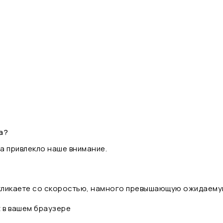
а?
а привлекло наше внимание.
 кликаете со скоростью, намного превышающую ожидаему
t в вашем браузере