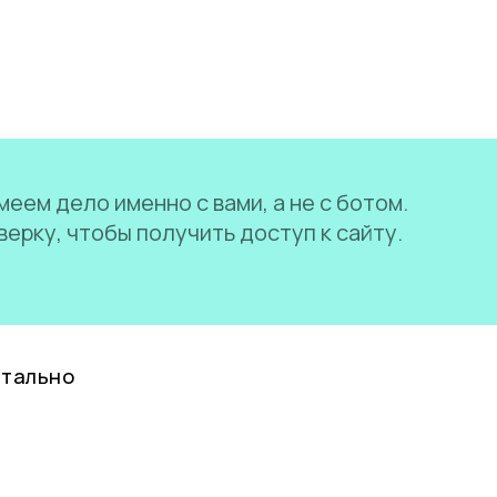
еем дело именно с вами, а не с ботом.
ерку, чтобы получить доступ к сайту.
нтально