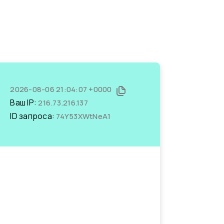
2026-08-06 21:04:07 +0000
Ваш IP:
216.73.216.137
ID запроса:
74Y53XWtNeA1