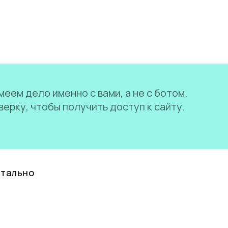
еем дело именно с вами, а не с ботом.
ерку, чтобы получить доступ к сайту.
нтально