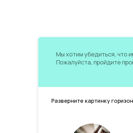
Мы хотим убедиться, что им
Пожалуйста, пройдите пров
Разверните картинку горизо