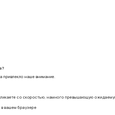
а?
а привлекло наше внимание.
 кликаете со скоростью, намного превышающую ожидаему
t в вашем браузере