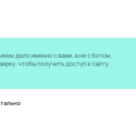
еем дело именно с вами, а не с ботом.
ерку, чтобы получить доступ к сайту.
нтально