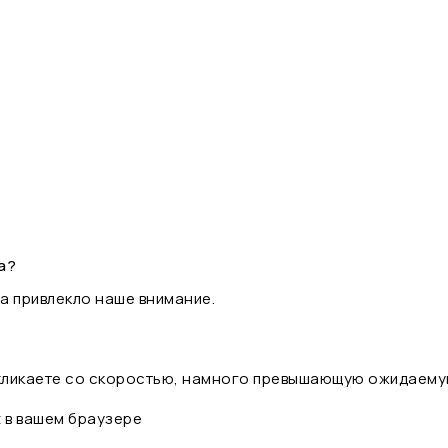
а?
а привлекло наше внимание.
 кликаете со скоростью, намного превышающую ожидаему
t в вашем браузере