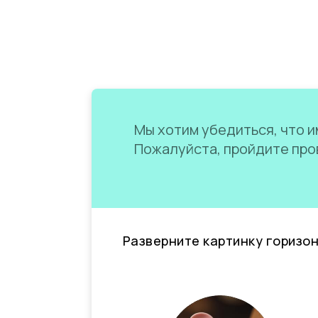
Мы хотим убедиться, что им
Пожалуйста, пройдите пров
Разверните картинку горизо