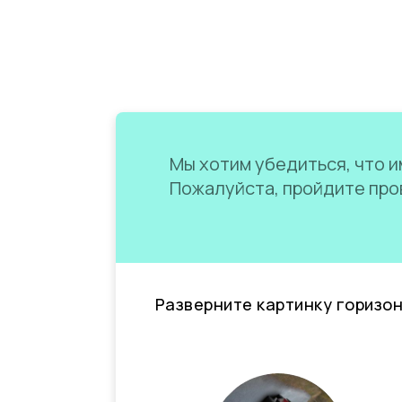
Мы хотим убедиться, что им
Пожалуйста, пройдите пров
Разверните картинку горизо