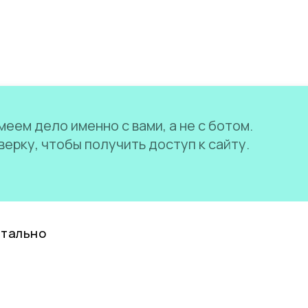
еем дело именно с вами, а не с ботом.
ерку, чтобы получить доступ к сайту.
нтально