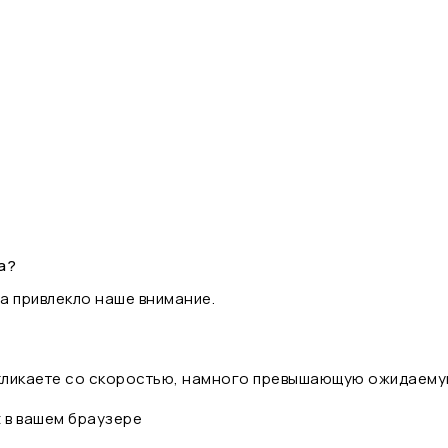
а?
а привлекло наше внимание.
 кликаете со скоростью, намного превышающую ожидаему
t в вашем браузере