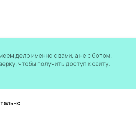
еем дело именно с вами, а не с ботом.
ерку, чтобы получить доступ к сайту.
нтально