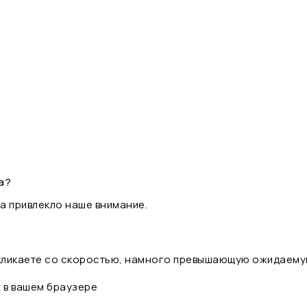
а?
а привлекло наше внимание.
 кликаете со скоростью, намного превышающую ожидаему
t в вашем браузере