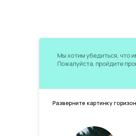
Мы хотим убедиться, что им
Пожалуйста, пройдите пров
Разверните картинку горизо