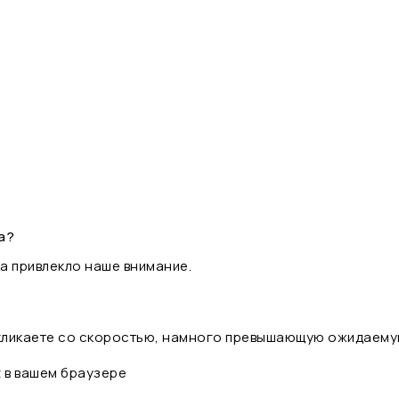
а?
а привлекло наше внимание.
 кликаете со скоростью, намного превышающую ожидаему
t в вашем браузере