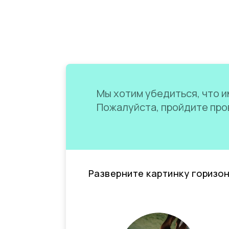
Мы хотим убедиться, что им
Пожалуйста, пройдите пров
Разверните картинку горизо