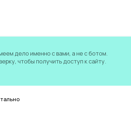
еем дело именно с вами, а не с ботом.
ерку, чтобы получить доступ к сайту.
нтально