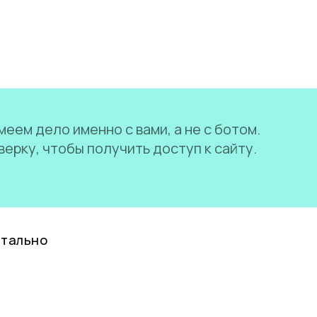
еем дело именно с вами, а не с ботом.
ерку, чтобы получить доступ к сайту.
нтально