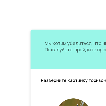
Мы хотим убедиться, что им
Пожалуйста, пройдите пров
Разверните картинку горизо