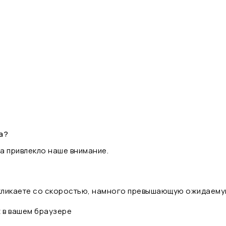
а?
а привлекло наше внимание.
 кликаете со скоростью, намного превышающую ожидаему
t в вашем браузере