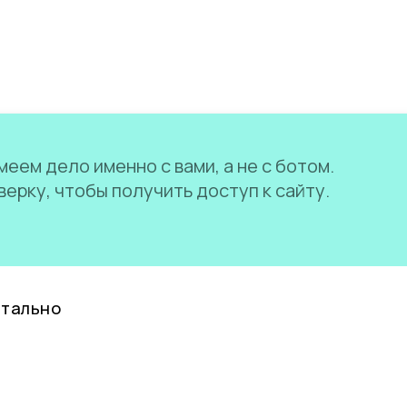
еем дело именно с вами, а не с ботом.
ерку, чтобы получить доступ к сайту.
нтально