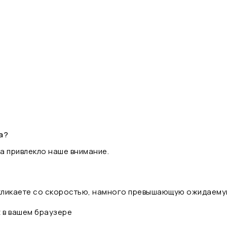
а?
а привлекло наше внимание.
 кликаете со скоростью, намного превышающую ожидаему
t в вашем браузере