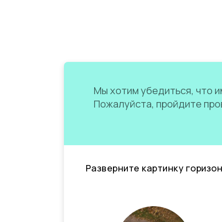
Мы хотим убедиться, что им
Пожалуйста, пройдите пров
Разверните картинку горизо