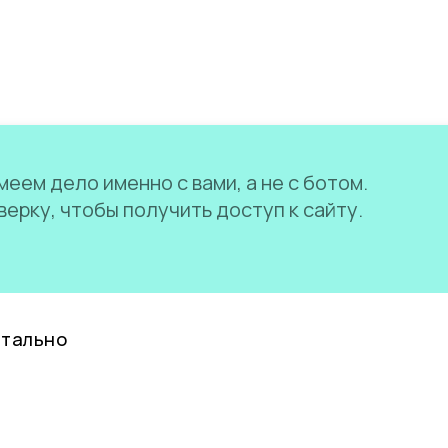
еем дело именно с вами, а не с ботом.
ерку, чтобы получить доступ к сайту.
нтально