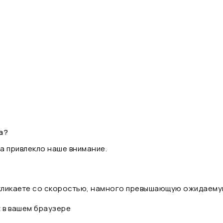
а?
а привлекло наше внимание.
 кликаете со скоростью, намного превышающую ожидаему
t в вашем браузере