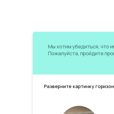
Мы хотим убедиться, что им
Пожалуйста, пройдите пров
Разверните картинку горизо