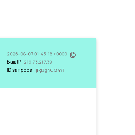
2026-08-07 01:45:18 +0000
Ваш IP:
216.73.217.39
ID запроса:
IjFg3g4OQ4Y1