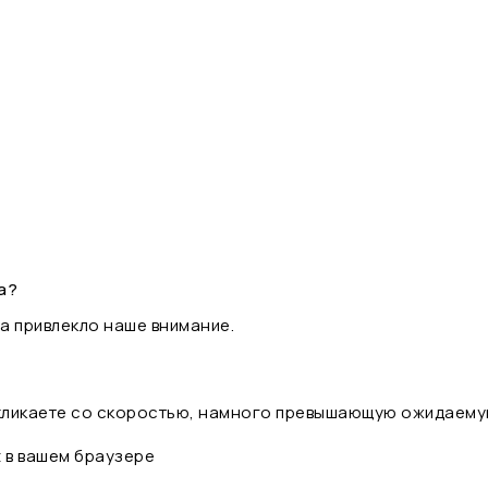
а?
а привлекло наше внимание.
 кликаете со скоростью, намного превышающую ожидаему
t в вашем браузере