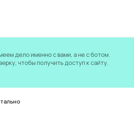
еем дело именно с вами, а не с ботом.
ерку, чтобы получить доступ к сайту.
нтально