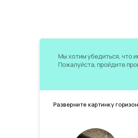
Мы хотим убедиться, что им
Пожалуйста, пройдите пров
Разверните картинку горизо