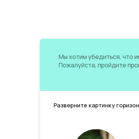
Мы хотим убедиться, что им
Пожалуйста, пройдите пров
Разверните картинку горизо