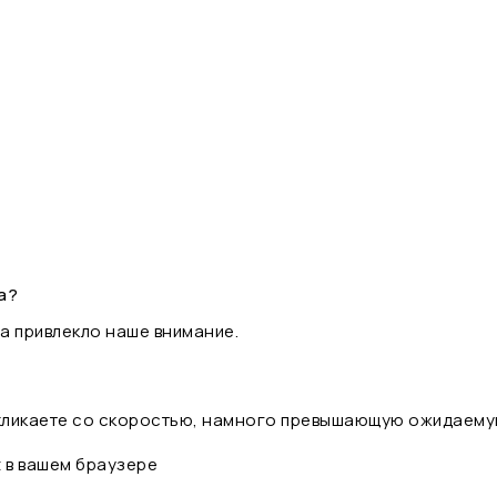
а?
а привлекло наше внимание.
 кликаете со скоростью, намного превышающую ожидаему
t в вашем браузере