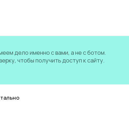
еем дело именно с вами, а не с ботом.
ерку, чтобы получить доступ к сайту.
нтально