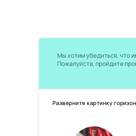
Мы хотим убедиться, что им
Пожалуйста, пройдите пров
Разверните картинку горизо