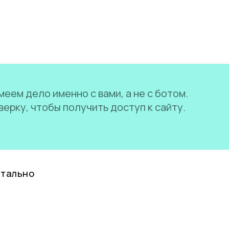
еем дело именно с вами, а не с ботом.
ерку, чтобы получить доступ к сайту.
нтально