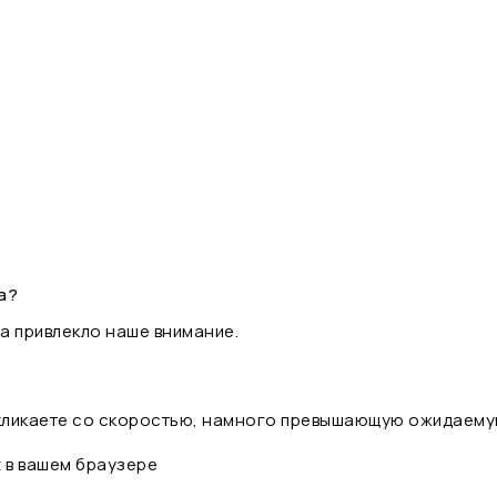
а?
а привлекло наше внимание.
 кликаете со скоростью, намного превышающую ожидаему
t в вашем браузере