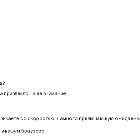
а?
а привлекло наше внимание.
 кликаете со скоростью, намного превышающую ожидаему
t в вашем браузере