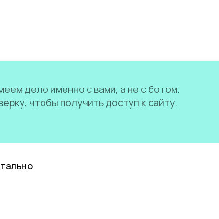
еем дело именно с вами, а не с ботом.
ерку, чтобы получить доступ к сайту.
нтально