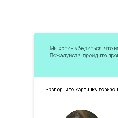
Мы хотим убедиться, что им
Пожалуйста, пройдите пров
Разверните картинку горизо