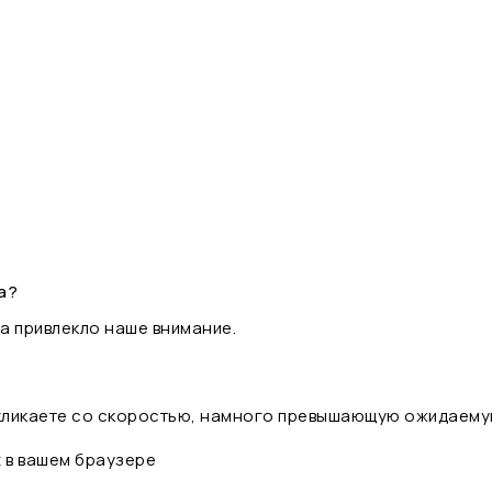
а?
а привлекло наше внимание.
 кликаете со скоростью, намного превышающую ожидаему
t в вашем браузере