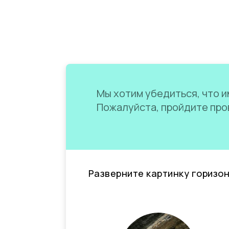
Мы хотим убедиться, что им
Пожалуйста, пройдите пров
Разверните картинку горизо