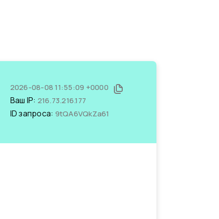
2026-08-08 11:55:09 +0000
Ваш IP:
216.73.216.177
ID запроса:
9tQA6VQkZa61