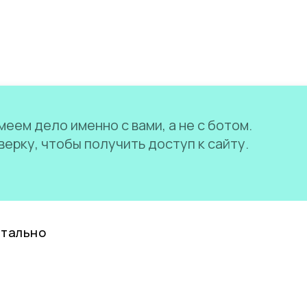
еем дело именно с вами, а не с ботом.
ерку, чтобы получить доступ к сайту.
нтально