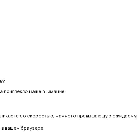
а?
а привлекло наше внимание.
 кликаете со скоростью, намного превышающую ожидаему
t в вашем браузере