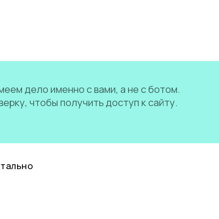
еем дело именно с вами, а не с ботом.
ерку, чтобы получить доступ к сайту.
нтально