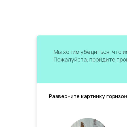
Мы хотим убедиться, что им
Пожалуйста, пройдите пров
Разверните картинку горизо