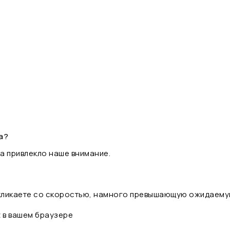
а?
а привлекло наше внимание.
 кликаете со скоростью, намного превышающую ожидаему
t в вашем браузере