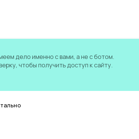
еем дело именно с вами, а не с ботом.
ерку, чтобы получить доступ к сайту.
нтально