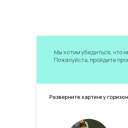
Мы хотим убедиться, что им
Пожалуйста, пройдите пров
Разверните картинку горизо