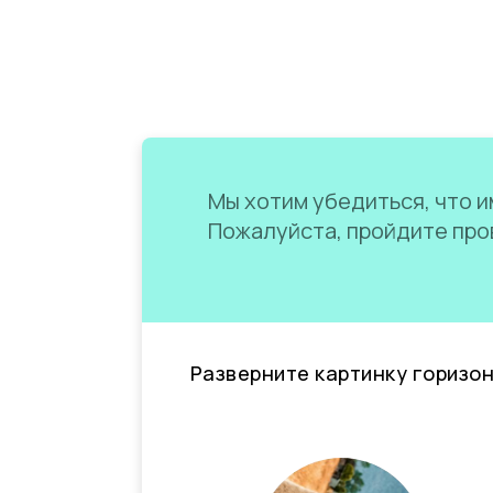
Мы хотим убедиться, что им
Пожалуйста, пройдите пров
Разверните картинку горизо