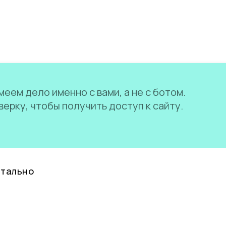
еем дело именно с вами, а не с ботом.
ерку, чтобы получить доступ к сайту.
нтально