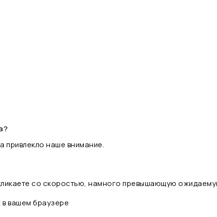
а?
а привлекло наше внимание.
 кликаете со скоростью, намного превышающую ожидаему
t в вашем браузере