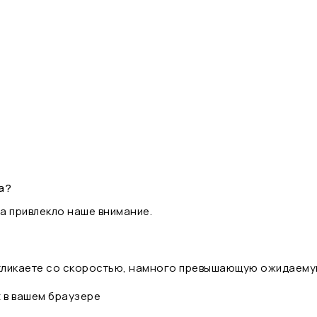
а?
а привлекло наше внимание.
 кликаете со скоростью, намного превышающую ожидаему
t в вашем браузере