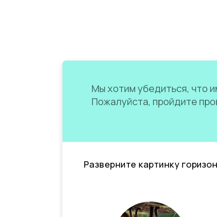
Мы хотим убедиться, что им
Пожалуйста, пройдите пров
Разверните картинку горизо