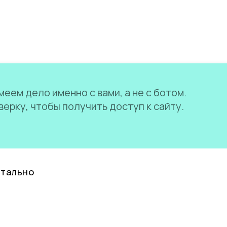
еем дело именно с вами, а не с ботом.
ерку, чтобы получить доступ к сайту.
нтально