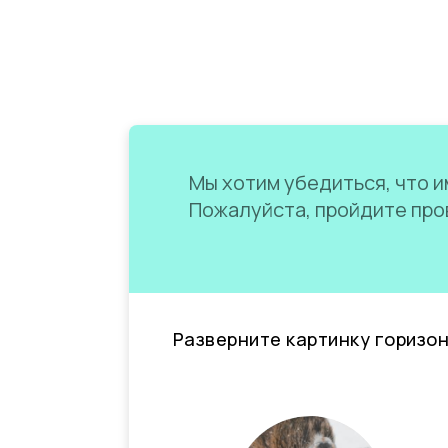
Мы хотим убедиться, что им
Пожалуйста, пройдите пров
Разверните картинку горизо