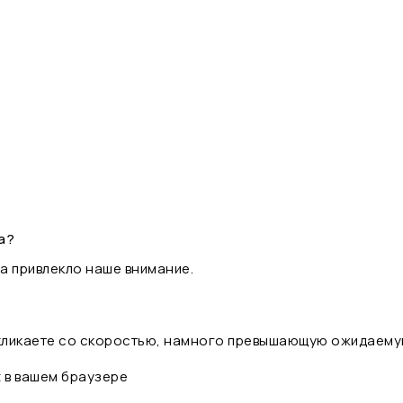
а?
а привлекло наше внимание.
 кликаете со скоростью, намного превышающую ожидаему
t в вашем браузере