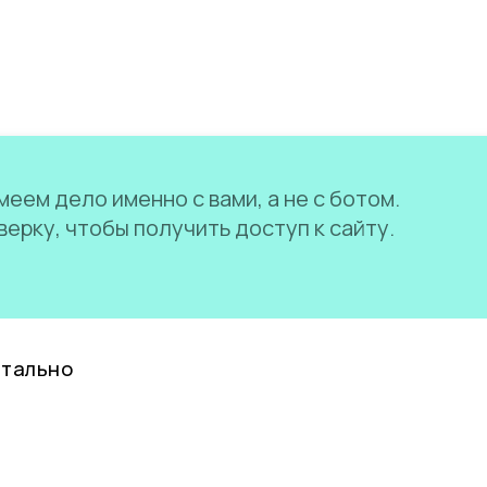
еем дело именно с вами, а не с ботом.
ерку, чтобы получить доступ к сайту.
нтально