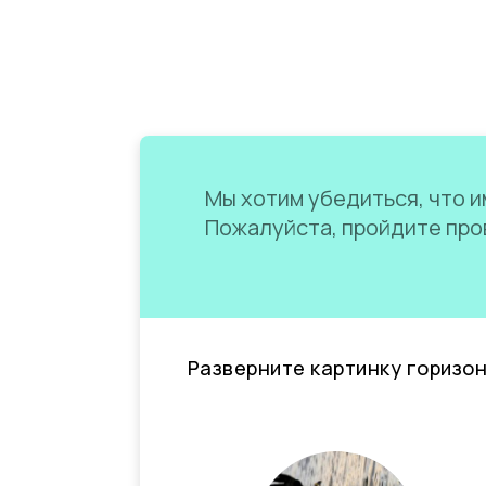
Мы хотим убедиться, что им
Пожалуйста, пройдите пров
Разверните картинку горизо