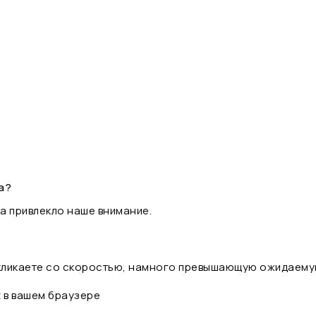
а?
а привлекло наше внимание.
 кликаете со скоростью, намного превышающую ожидаему
t в вашем браузере