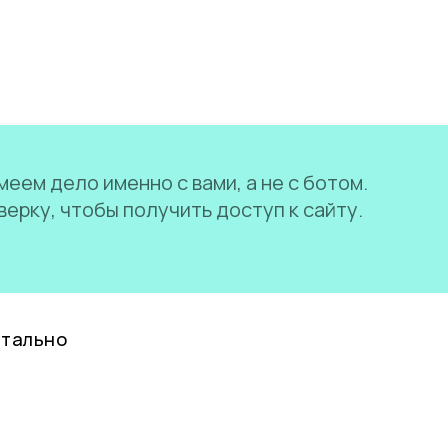
еем дело именно с вами, а не с ботом.
ерку, чтобы получить доступ к сайту.
нтально