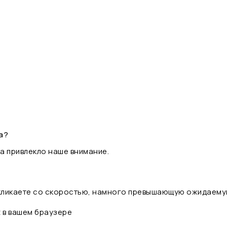
а?
а привлекло наше внимание.
 кликаете со скоростью, намного превышающую ожидаему
t в вашем браузере