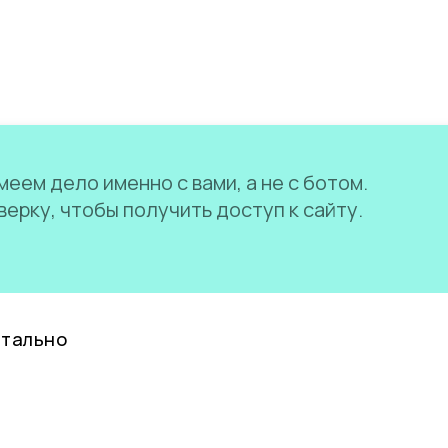
еем дело именно с вами, а не с ботом.
ерку, чтобы получить доступ к сайту.
нтально