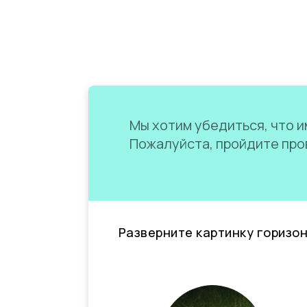
Мы хотим убедиться, что им
Пожалуйста, пройдите пров
Разверните картинку горизо