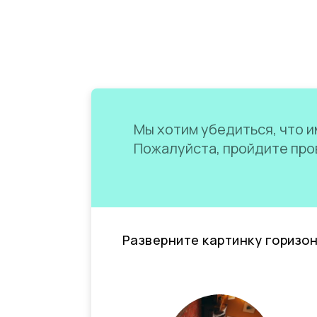
Мы хотим убедиться, что им
Пожалуйста, пройдите пров
Разверните картинку горизо