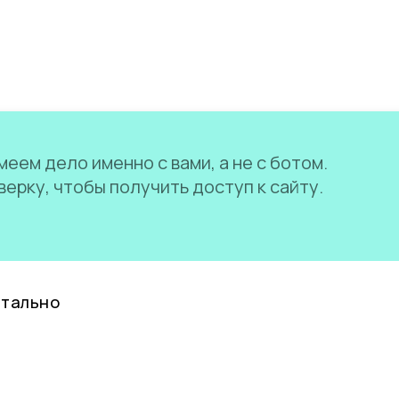
еем дело именно с вами, а не с ботом.
ерку, чтобы получить доступ к сайту.
нтально