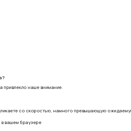
а?
а привлекло наше внимание.
 кликаете со скоростью, намного превышающую ожидаему
t в вашем браузере