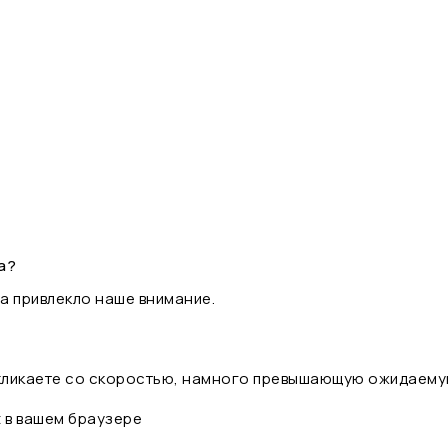
а?
а привлекло наше внимание.
 кликаете со скоростью, намного превышающую ожидаему
t в вашем браузере