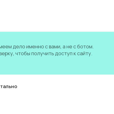
еем дело именно с вами, а не с ботом.
ерку, чтобы получить доступ к сайту.
нтально