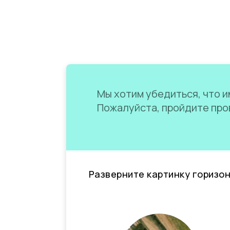
Мы хотим убедиться, что им
Пожалуйста, пройдите пров
Разверните картинку горизо