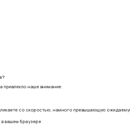
а?
а привлекло наше внимание.
 кликаете со скоростью, намного превышающую ожидаему
t в вашем браузере