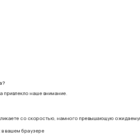
а?
а привлекло наше внимание.
 кликаете со скоростью, намного превышающую ожидаему
t в вашем браузере