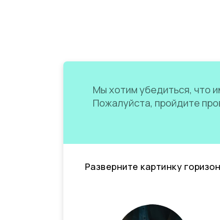
Мы хотим убедиться, что им
Пожалуйста, пройдите пров
Разверните картинку горизо