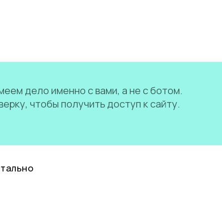
еем дело именно с вами, а не с ботом.
ерку, чтобы получить доступ к сайту.
нтально