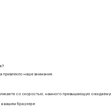
а?
а привлекло наше внимание.
 кликаете со скоростью, намного превышающую ожидаему
t в вашем браузере