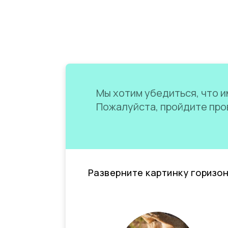
Мы хотим убедиться, что им
Пожалуйста, пройдите пров
Разверните картинку горизо