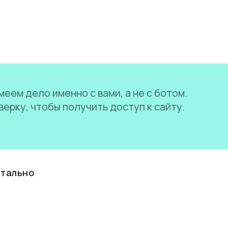
еем дело именно с вами, а не с ботом.
ерку, чтобы получить доступ к сайту.
нтально