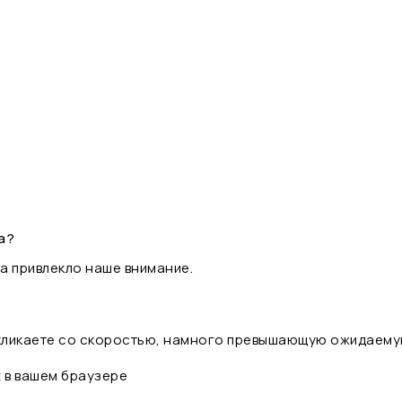
а?
а привлекло наше внимание.
 кликаете со скоростью, намного превышающую ожидаему
t в вашем браузере