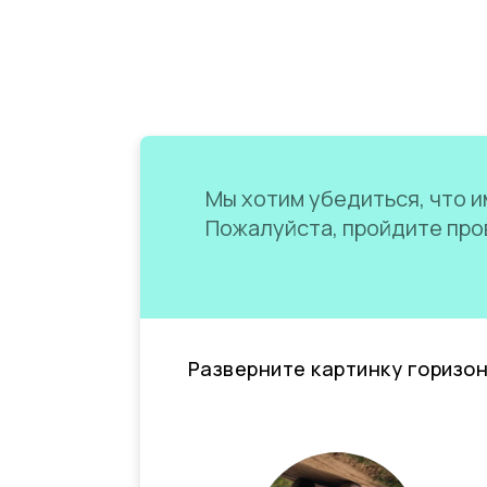
Мы хотим убедиться, что им
Пожалуйста, пройдите пров
Разверните картинку горизо