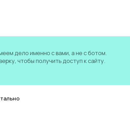
еем дело именно с вами, а не с ботом.
ерку, чтобы получить доступ к сайту.
нтально