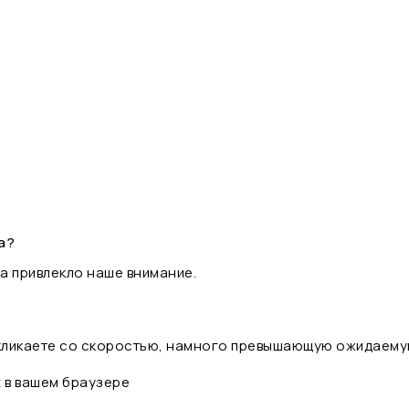
а?
а привлекло наше внимание.
 кликаете со скоростью, намного превышающую ожидаему
t в вашем браузере