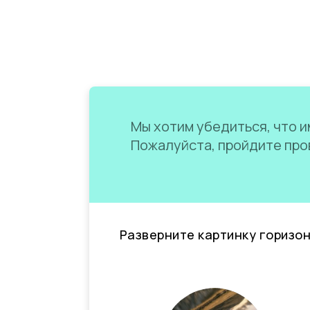
Мы хотим убедиться, что им
Пожалуйста, пройдите пров
Разверните картинку горизо