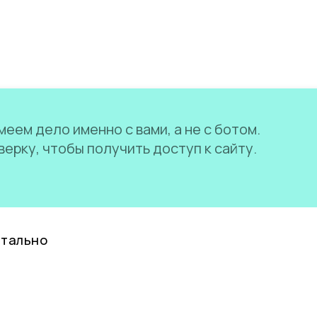
еем дело именно с вами, а не с ботом.
ерку, чтобы получить доступ к сайту.
нтально