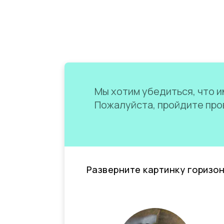
Мы хотим убедиться, что им
Пожалуйста, пройдите пров
Разверните картинку горизо