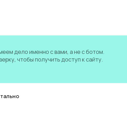
еем дело именно с вами, а не с ботом.
ерку, чтобы получить доступ к сайту.
нтально