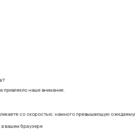
а?
а привлекло наше внимание.
 кликаете со скоростью, намного превышающую ожидаему
t в вашем браузере