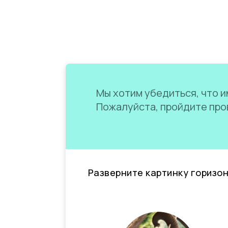
Мы хотим убедиться, что им
Пожалуйста, пройдите пров
Разверните картинку горизо