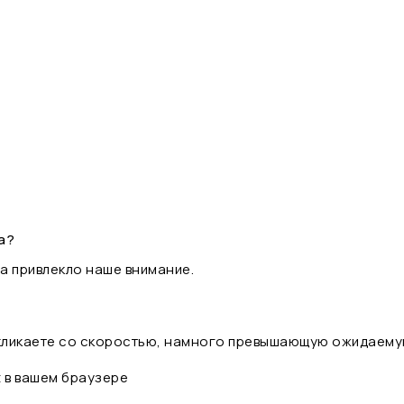
а?
а привлекло наше внимание.
 кликаете со скоростью, намного превышающую ожидаему
t в вашем браузере