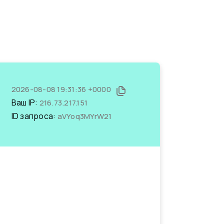
2026-08-08 19:31:36 +0000
Ваш IP:
216.73.217.151
ID запроса:
aVYoq3MYrW21