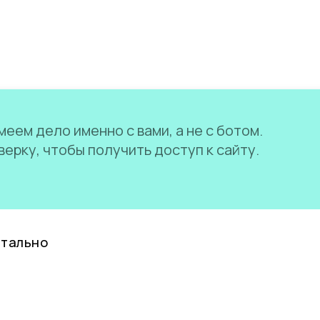
еем дело именно с вами, а не с ботом.
ерку, чтобы получить доступ к сайту.
нтально